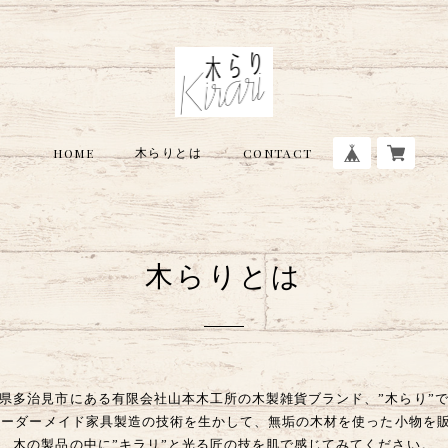
木らりとは
HOME
CONTACT
木らりとは
県多治見市にある有限会社山本木工所の木製雑貨ブランド、”木らり”
のオーダーメイド家具製造の技術を生かして、無垢の木材を使った小物を
木の製品の中に”キラリ”と光る匠の技を肌で感じてみてください。