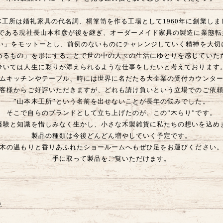
木工所は婚礼家具の代名詞、桐箪笥を作る工場として1960年に創業しま
目である現社長山本和彦が後を継ぎ、オーダーメイド家具の製造に業態転
ない」をモットーとし、前例のないものにチャレンジしていく精神を大切
めるもの」を形にすることで世の中の人々の生活にゆとりを感じていた
ひいては人生に彩りが添えられるような仕事をしたいと考えております
ムキッチンやテーブル、時には世界に名だたる大企業の受付カウンタ
客様からご好評いただきますが、どれも請け負いという立場でのご依
”山本木工所”という名前を出せないことが長年の悩みでした。
そこで自らのブランドとして立ち上げたのが、この”木らり”です。
経験と知識を惜しみなく生かし、小さな木製雑貨に私たちの想いを込め
製品の種類は今後どんどん増やしていく予定です。
木の温もりと香りあふれたショールームへもぜひ足をお運びください
手に取って製品をご覧いただけます。
記