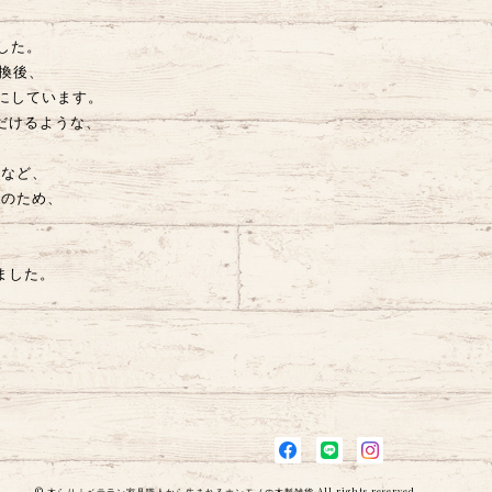
した。
換後、
にしています。
だけるような、
。
ーなど、
頼のため、
ました。
。
© 木らり｜ベテラン家具職人から生まれるホンモノの木製雑貨 All rights reserved.